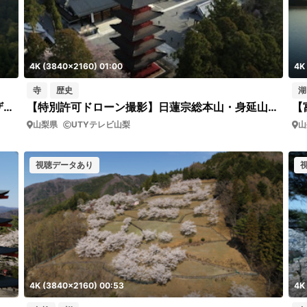
4K (3840x2160) 01:00
4K
寺
歴史
湖
【特別許可ドローン撮影】身延山久遠寺シダレザクラ
【特別許可ドローン撮影】日蓮宗総本山・身延山久遠寺
【
山梨県
UTYテレビ山梨
山
視聴データあり
4K (3840x2160) 00:53
4K