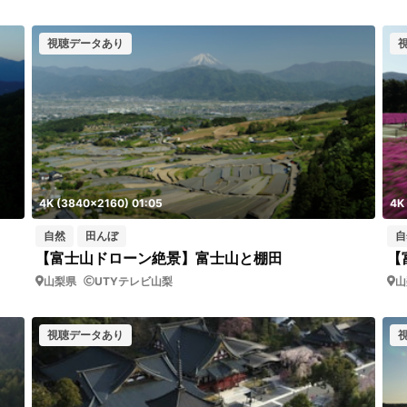
視聴データあり
4K (3840x2160) 01:05
4K
自然
田んぼ
自
【富士山ドローン絶景】富士山と棚田
【
山梨県
UTYテレビ山梨
山
視聴データあり