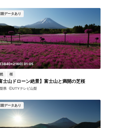
視聴データあり
 (3840x2160) 01:05
然
桜
富士山ドローン絶景】富士山と満開の芝桜
梨県
UTYテレビ山梨
視聴データあり