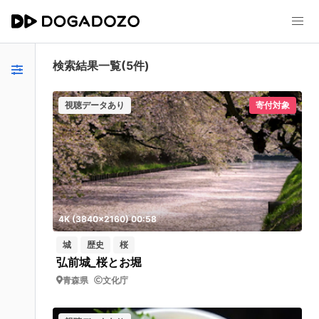
検索結果一覧(5件)
視聴データあり
寄付対象
4K (3840x2160) 00:58
城
歴史
桜
弘前城_桜とお堀
青森県
文化庁