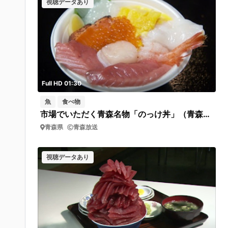
視聴データあり
Full HD 01:30
魚
食べ物
市場でいただく青森名物「のっけ丼」（青森市）
青森県
青森放送
視聴データあり