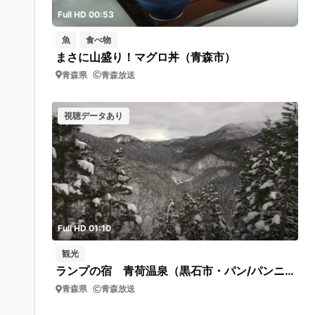
Full HD 00:53
魚
食べ物
まさに山盛り！マグロ丼（青森市）
青森県
青森放送
視聴データあり
Full HD 01:10
観光
ランプの宿 青荷温泉（黒石市・パン/パンニング撮影）
青森県
青森放送