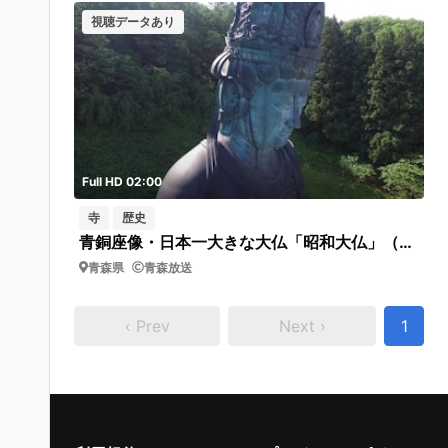
視聴データあり
Full HD 02:00
寺
歴史
青銅座像・日本一大きな大仏「昭和大仏」（青森市）
青森県
青森放送
‹ Prev
Next ›
1