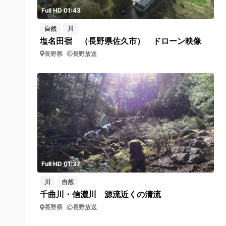
Full HD 01:43
自然
川
塩名田宿 （長野県佐久市） ドローン映像
長野県
長野放送
Full HD 01:37
川
自然
千曲川・信濃川 源流近くの清流
長野県
長野放送