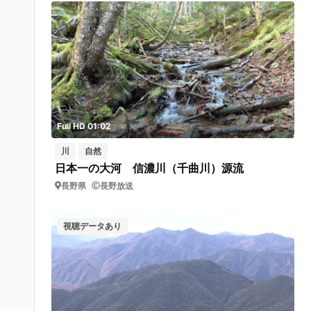
Full HD 01:02
川
自然
日本一の大河 信濃川（千曲川）源流
長野県
長野放送
視聴データあり