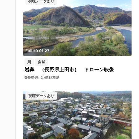
視聴データあり
Full HD 01:27
川
自然
岩鼻 （長野県上田市） ドローン映像
長野県
長野放送
視聴データあり