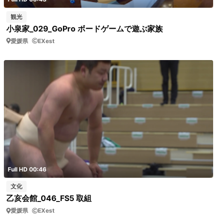
観光
小泉家_029_GoPro ボードゲームで遊ぶ家族
愛媛県
EXest
Full HD 00:46
文化
乙亥会館_046_FS5 取組
愛媛県
EXest