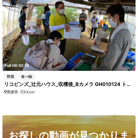
Full HD 02:16
野菜
食べ物
リコピンズ_辻元ハウス_収穫後_Bカメラ GH010124 トマトの選別と計量
愛媛県
EXest
お探しの動画が見つかりま