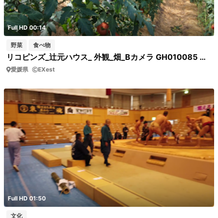
Full HD 00:14
野菜
食べ物
リコピンズ_辻元ハウス_ 外観_畑_Bカメラ GH010085 トマトビニールハウス内
愛媛県
EXest
Full HD 01:50
文化