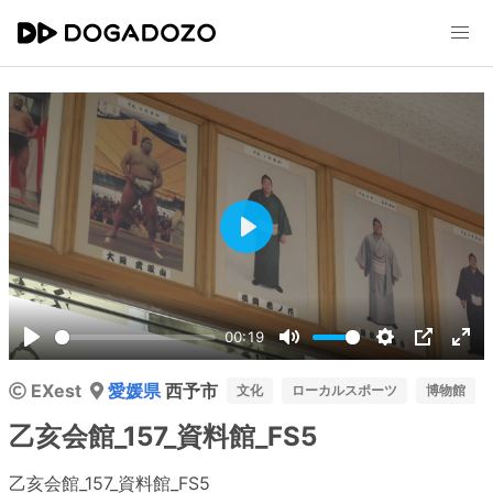
Play
00:19
Play
Mute
Settings
PIP
Ent
EXest
愛媛県
西予市
ful
文化
ローカルスポーツ
博物館
乙亥会館_157_資料館_FS5
乙亥会館_157_資料館_FS5