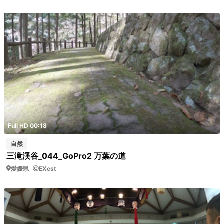
Full HD 00:18
自然
三滝渓谷_044_GoPro2 万葉の道
愛媛県
EXest