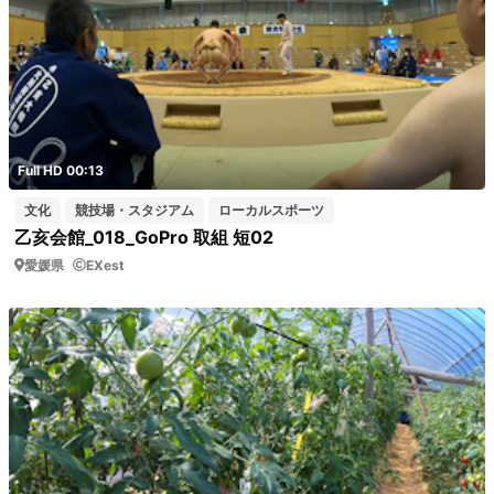
Full HD 00:13
文化
競技場・スタジアム
ローカルスポーツ
乙亥会館_018_GoPro 取組 短02
愛媛県
EXest