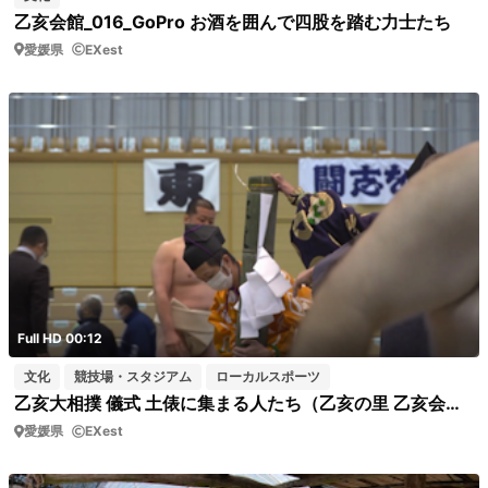
乙亥会館_016_GoPro お酒を囲んで四股を踏む力士たち
愛媛県
EXest
Full HD 00:12
文化
競技場・スタジアム
ローカルスポーツ
乙亥大相撲 儀式 土俵に集まる人たち（乙亥の里 乙亥会館）短04
愛媛県
EXest