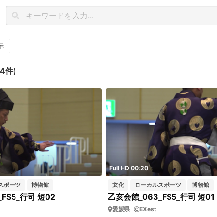
示
4件)
Full HD 00:20
スポーツ
博物館
文化
ローカルスポーツ
博物館
FS5_行司 短02
乙亥会館_063_FS5_行司 短01
愛媛県
EXest