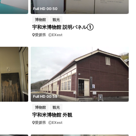
Full HD 00:50
博物館
観光
宇和米博物館 説明パネル①
愛媛県
EXest
Full HD 00:58
博物館
観光
宇和米博物館 外観
愛媛県
EXest