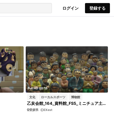
ログイン
登録する
Full HD 00:15
文化
ローカルスポーツ
博物館
乙亥会館_164_資料館_FS5_ミニチュア土俵_アップ_短02
愛媛県
EXest