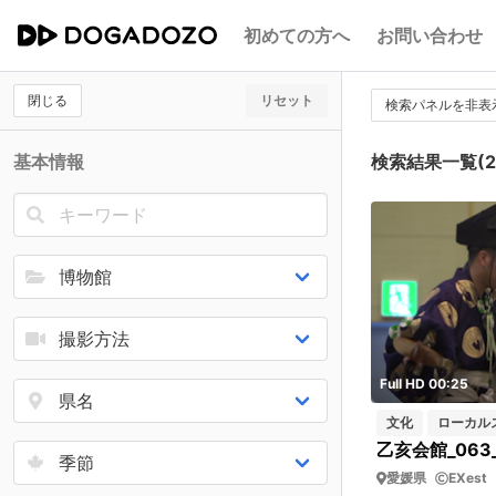
初めての方へ
お問い合わせ
閉じる
リセット
検索パネルを非表
基本情報
検索結果一覧(2
Full HD 00:25
文化
ローカル
乙亥会館_063_
愛媛県
EXest