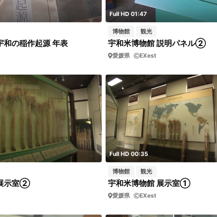
Full HD 01:47
博物館
観光
宇和の稲作起源 年表
宇和米博物館 説明パネル②
愛媛県
EXest
Full HD 00:35
博物館
観光
 展示室②
宇和米博物館 展示室①
愛媛県
EXest