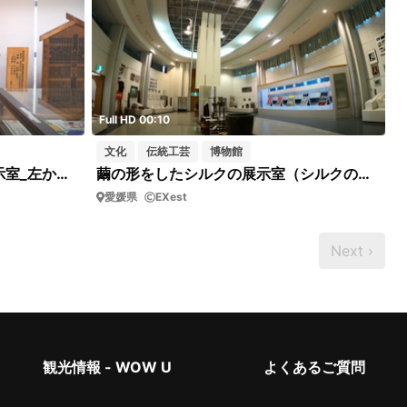
Full HD 00:10
文化
伝統工芸
博物館
乙亥会館_152_資料館_FS5_展示室_左から右へパーン
繭の形をしたシルクの展示室（シルクの町・西予市野村シルク博物館）上から下へパーン
愛媛県
EXest
Next ›
観光情報 - WOW U
よくあるご質問