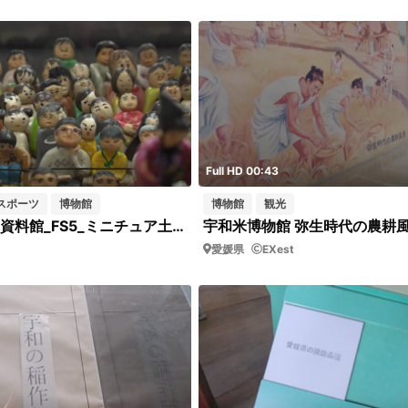
Full HD 00:43
スポーツ
博物館
博物館
観光
乙亥会館_164_資料館_FS5_ミニチュア土俵_アップ_短01
宇和米博物館 弥生時代の農耕
愛媛県
EXest