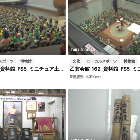
Full HD 00:16
スポーツ
博物館
文化
ローカルスポーツ
博物館
乙亥会館_163_資料館_FS5_ミニチュア土俵_アップ
乙亥会館_162_資料館_FS5_
愛媛県
EXest