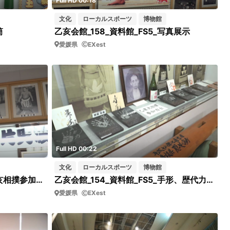
Full HD 00:18
文化
ローカルスポーツ
博物館
筒
乙亥会館_158_資料館_FS5_写真展示
愛媛県
EXest
Full HD 00:22
文化
ローカルスポーツ
博物館
乙亥会館_156_資料館_FS5_乙亥相撲参加力士の写真
乙亥会館_154_資料館_FS5_手形、歴代力士の写真
愛媛県
EXest