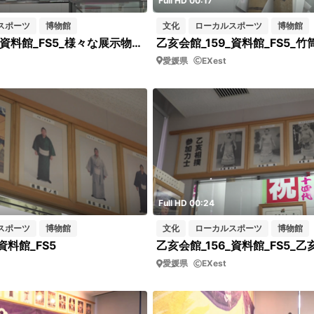
Full HD 00:17
スポーツ
博物館
文化
ローカルスポーツ
博物館
乙亥会館_160_資料館_FS5_様々な展示物_FIX
乙亥会館_159_資料館_FS5_竹
愛媛県
EXest
Full HD 00:24
スポーツ
博物館
文化
ローカルスポーツ
博物館
資料館_FS5
愛媛県
EXest