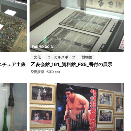
Full HD 00:31
文化
ローカルスポーツ
博物館
ミニチュア土俵
乙亥会館_161_資料館_FS5_番付の展示
愛媛県
EXest