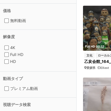
価格
無料動画
解像度
Full HD 00:12
4K
Full HD
文化
ローカル
HD
愛媛県
EXest
動画タイプ
プレミアム動画
視聴データ検索