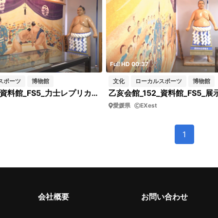
Full HD 00:37
スポーツ
博物館
文化
ローカルスポーツ
博物館
乙亥会館_153_資料館_FS5_力士レプリカと取組の絵_FIX
愛媛県
EXest
1
会社概要
お問い合わせ