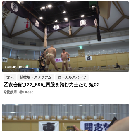
Full HD 00:09
文化
競技場・スタジアム
ローカルスポーツ
乙亥会館_122_FS5_四股を踏む力士たち 短02
愛媛県
EXest