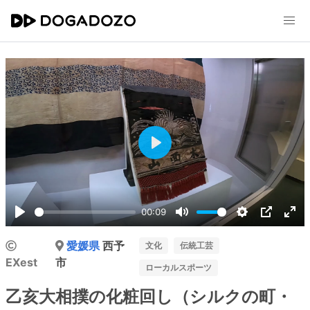
Play
00:09
Play
Mute
Settings
PIP
Ent
愛媛県
西予
ful
文化
伝統工芸
EXest
市
ローカルスポーツ
乙亥大相撲の化粧回し（シルクの町・