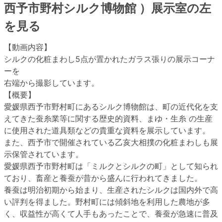
西予市野村シルク博物館 ）展示室の左
を見る
【動画内容】
シルクの化粧まわし5点が置かれたガラス張りの展示コーナ
ーを
右端から撮影しています。
【概要】
愛媛県西予市野村町にあるシルク博物館は、町の近代化を支
えてきた蚕糸業等に関する歴史的資料、まゆ・生糸 の生産
に使用された道具類などの貴重な資料を展示しています。
また、西予市で開催されている乙亥大相撲の化粧まわしも展
示保管されています。
愛媛県西予市野村町は「ミルクとシルクの町」として知られ
ており、畜産と養蚕が昔から盛んに行われてきました。
養蚕は明治初期から始まり、生産されたシルクは国内外で高
い評判を得ました。野村町には傾斜地を利用した農地が多
く、収益性が高くて人手もあったことで、養蚕が急速に普及