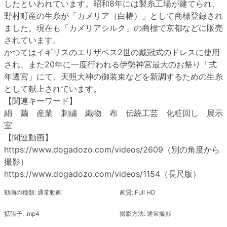
したといわれています。昭和8年には製糸工場が建てられ、
野村町産の生糸が「カメリア（白椿）」として商標登録され
ました。現在も「カメリアシルク」の商標で京都などに販売
されています。
かつてはイギリスのエリザベス2世の戴冠式のドレスに使用
され、また20年に一度行われる伊勢神宮最大のお祭り「式
年遷宮」にて、天照大神の御装束などを新調するための生糸
として献上されています。
【関連キーワード】
絹 繭 産業 刺繍 織物 布 伝統工芸 化粧回し 展示
室
【関連動画】
https://www.dogadozo.com/videos/2609（別の角度から
撮影）
https://www.dogadozo.com/videos/1154（長尺版）
動画の種類: 通常動画
画質: Full HD
拡張子: .mp4
撮影方法: 通常撮影