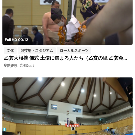
Full HD 00:12
文化
競技場・スタジアム
ローカルスポーツ
乙亥大相撲 儀式 土俵に集まる人たち（乙亥の里 乙亥会館）短04
愛媛県
EXest