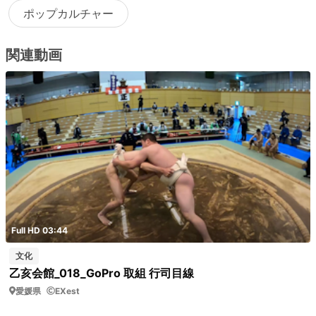
ポップカルチャー
関連動画
Full HD 03:44
文化
乙亥会館_018_GoPro 取組 行司目線
愛媛県
EXest