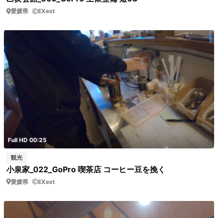
愛媛県
EXest
Full HD 00:25
観光
小泉家_022_GoPro 喫茶店 コーヒー豆を挽く
愛媛県
EXest