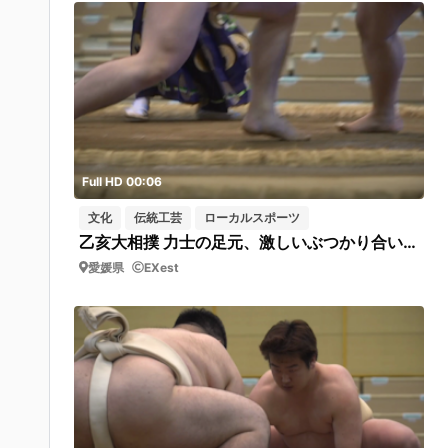
Full HD 00:06
文化
伝統工芸
ローカルスポーツ
乙亥大相撲 力士の足元、激しいぶつかり合い（乙亥の里 乙亥会館） 短03
愛媛県
EXest