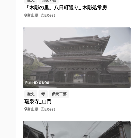
「木彫の里」八日町通り_ 木彫処常房
富山県
EXest
Full HD 01:06
歴史
寺
伝統工芸
瑞泉寺_山門
富山県
EXest