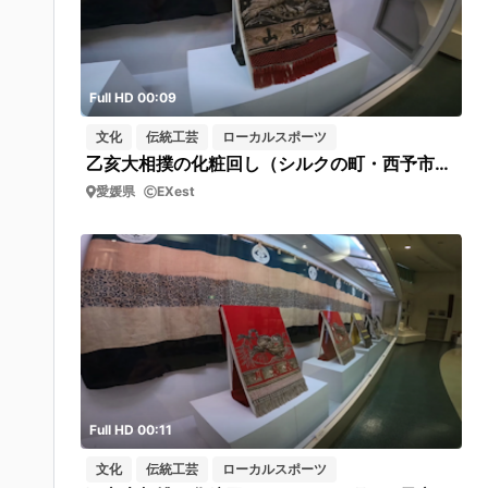
Full HD 00:09
文化
伝統工芸
ローカルスポーツ
乙亥大相撲の化粧回し（シルクの町・西予市野村シルク博物館 ）展示室の左を見る
愛媛県
EXest
Full HD 00:11
文化
伝統工芸
ローカルスポーツ