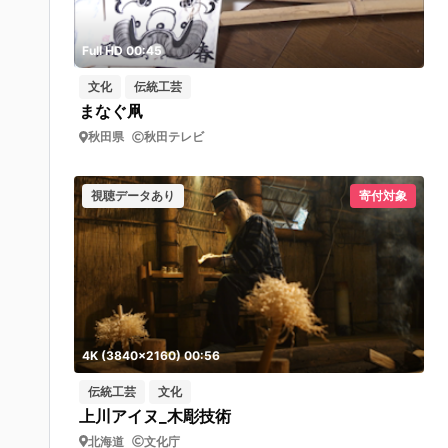
Full HD 00:45
文化
伝統工芸
まなぐ凧
秋田県
秋田テレビ
視聴データあり
寄付対象
4K (3840x2160) 00:56
伝統工芸
文化
上川アイヌ_木彫技術
北海道
文化庁