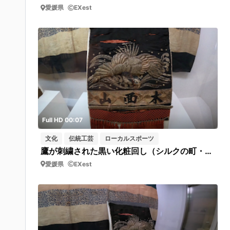
愛媛県
EXest
Full HD 00:07
文化
伝統工芸
ローカルスポーツ
鷹が刺繍された黒い化粧回し（シルクの町・西予市野村シルク博物館 ）フィックス
愛媛県
EXest