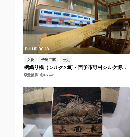
Full HD 00:18
文化
伝統工芸
歴史
機織り機（シルクの町・西予市野村シルク博物館）フィックス
愛媛県
EXest