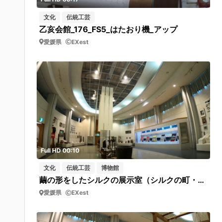
文化
伝統工芸
乙亥会館_176_FS5_はたおり機_アップ
愛媛県
EXest
Full HD 00:10
文化
伝統工芸
博物館
繭の形をしたシルクの展示室（シルクの町・西予市野村シルク博物館）上から下へパーン
愛媛県
EXest