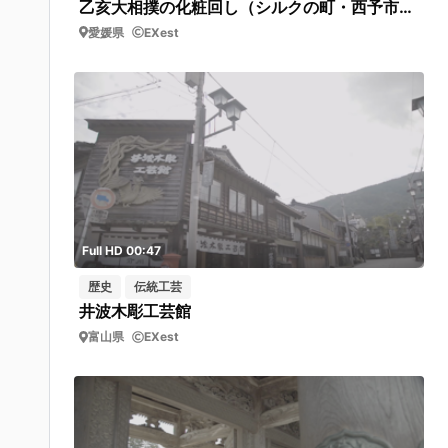
乙亥大相撲の化粧回し（シルクの町・西予市野村シルク博物館）左から右へ移動
愛媛県
EXest
Full HD 00:47
歴史
伝統工芸
井波木彫工芸館
富山県
EXest