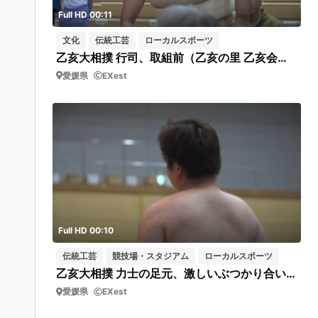
Full HD 00:11
文化
伝統工芸
ローカルスポーツ
乙亥大相撲 行司、取組前（乙亥の里 乙亥会館）短02
愛媛県
EXest
Full HD 00:10
伝統工芸
競技場・スタジアム
ローカルスポーツ
乙亥大相撲 力士の足元、激しいぶつかり合い（乙亥の里 乙亥会館） 短04
愛媛県
EXest