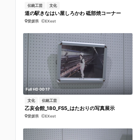
伝統工芸
文化
道の駅きなはい屋しろかわ 砥部焼コーナー
愛媛県
EXest
Full HD 00:17
文化
伝統工芸
乙亥会館_180_FS5_はたおりの写真展示
愛媛県
EXest