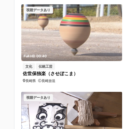
視聴データあり
Full HD 00:40
文化
伝統工芸
佐世保独楽（させぼこま）
長崎県
長崎放送
視聴データあり