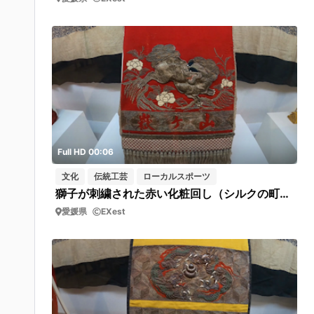
Full HD 00:06
文化
伝統工芸
ローカルスポーツ
獅子が刺繍された赤い化粧回し（シルクの町・西予市野村シルク博物館 ）フィックス
愛媛県
EXest