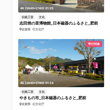
4K (3840x2160) 01:25
伝統工芸
文化
志田焼の里博物館_日本磁器のふるさと_肥前
佐賀県
文化庁
寄付対象
4K (3840x2160) 01:24
伝統工芸
文化
やきもの市_日本磁器のふるさと_肥前
佐賀県
文化庁