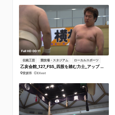
Full HD 00:11
伝統工芸
競技場・スタジアム
ローカルスポーツ
乙亥会館_127_FS5_四股を踏む力士_アップ 短02
愛媛県
EXest