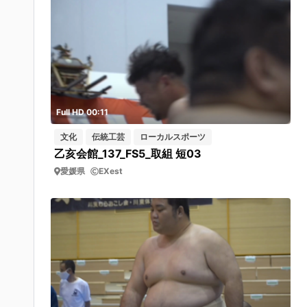
Full HD 00:11
文化
伝統工芸
ローカルスポーツ
乙亥会館_137_FS5_取組 短03
愛媛県
EXest