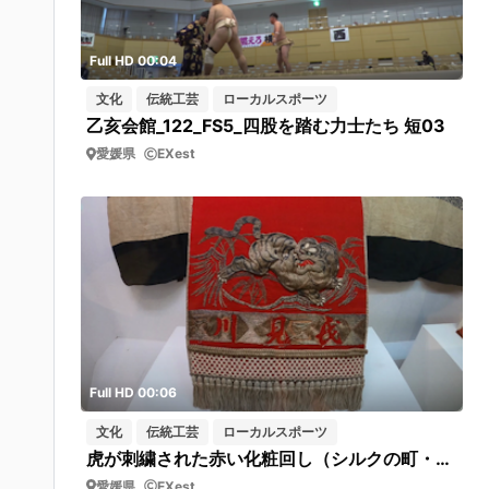
Full HD 00:04
文化
伝統工芸
ローカルスポーツ
乙亥会館_122_FS5_四股を踏む力士たち 短03
愛媛県
EXest
Full HD 00:06
文化
伝統工芸
ローカルスポーツ
虎が刺繍された赤い化粧回し（シルクの町・西予市野村シルク博物館 ）フィックス
愛媛県
EXest