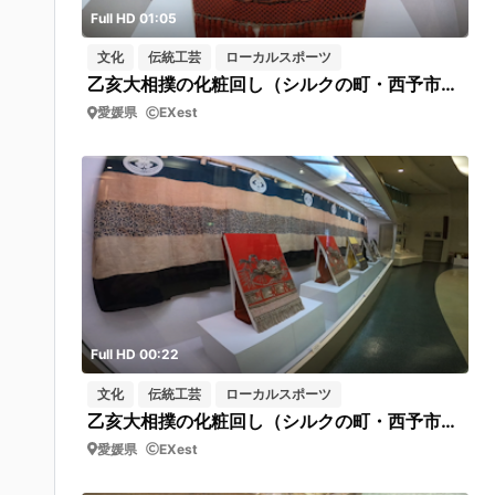
Full HD 01:05
文化
伝統工芸
ローカルスポーツ
乙亥大相撲の化粧回し（シルクの町・西予市野村シルク博物館 ）展示品アップ
愛媛県
EXest
Full HD 00:22
文化
伝統工芸
ローカルスポーツ
乙亥大相撲の化粧回し（シルクの町・西予市野村シルク博物館 ）
愛媛県
EXest