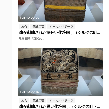
Full HD 00:09
文化
伝統工芸
ローカルスポーツ
龍が刺繍された黄色い化粧回し（シルクの町・西予市野村シルク博物館 ）フィックス
愛媛県
EXest
Full HD 00:15
文化
伝統工芸
ローカルスポーツ
龍が刺繍された黒い化粧回し（シルクの町・西予市野村シルク博物館 ）フィックス