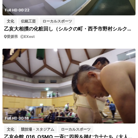
Full HD 00:22
文化
伝統工芸
ローカルスポーツ
乙亥大相撲の化粧回し（シルクの町・西予市野村シルク博物館 ）
愛媛県
EXest
Full HD 00:18
文化
競技場・スタジアム
ローカルスポーツ
乙亥会館_016_OSMO 一斉に四股を踏む力士たち（大人編）短04