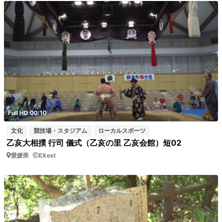
Full HD 00:10
文化
競技場・スタジアム
ローカルスポーツ
乙亥大相撲 行司 儀式（乙亥の里 乙亥会館）短02
愛媛県
EXest