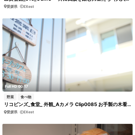
愛媛県
EXest
Full HD 00:17
野菜
食べ物
リコピンズ_食堂_ 外観_Aカメラ Clip0085 お手製の木看板
愛媛県
EXest