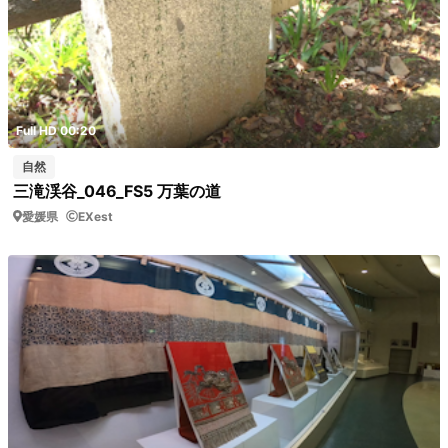
Full HD 00:20
自然
三滝渓谷_046_FS5 万葉の道
愛媛県
EXest