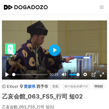
Play
00:25
Play
Mute
Settings
PIP
Ent
EXest
愛媛県
西予市
ful
文化
ローカルスポーツ
博物館
乙亥会館_063_FS5_行司 短02
乙亥会館_063_FS5_行司 短02