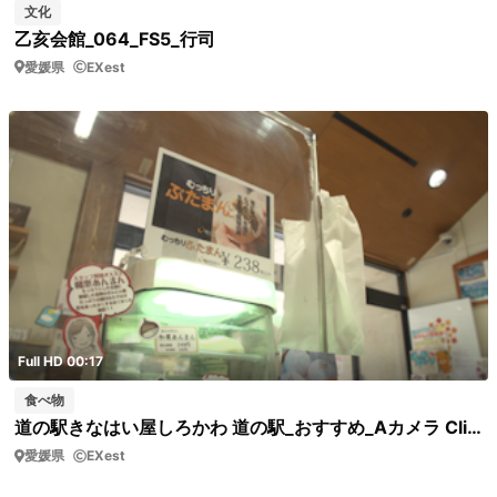
文化
乙亥会館_064_FS5_行司
愛媛県
EXest
Full HD 00:17
食べ物
道の駅きなはい屋しろかわ 道の駅_おすすめ_Aカメラ Clip0029 道の駅 おすすめ商品
愛媛県
EXest