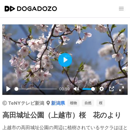
Play
00:59
Play
Mute
Settings
PIP
Ent
TeNYテレビ新潟
新潟県
ful
植物
自然
桜
高田城址公園（上越市）桜 花のより
上越市の高田城址公園の周辺に植樹されているサクラはほと