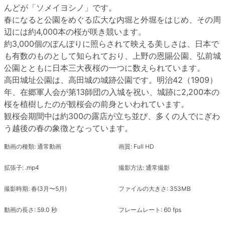
んどが「ソメイヨシノ」です。
春になると公園をめぐる広大な内堀と外堀をはじめ、その周
辺には約4,000本の桜が咲き競います。
約3,000個のぼんぼりに照らされて映える美しさは、日本で
も有数のものとして知られており、上野の恩賜公園、弘前城
公園とともに日本三大夜桜の一つに数えられています。
高田城址公園は、高田城の城跡公園です。明治42（1909）
年、在郷軍人会が第13師団の入城を祝い、城跡に2,200本の
桜を植樹したのが観桜会の前身といわれています。
観桜会期間中は約300の露店が立ち並び、多くの人でにぎわ
う越後の春の象徴となっています。
動画の種類: 通常動画
画質: Full HD
拡張子: .mp4
撮影方法: 通常撮影
撮影時期: 春(3月〜5月)
ファイルの大きさ: 353MB
動画の長さ: 59.0 秒
フレームレート: 60 fps