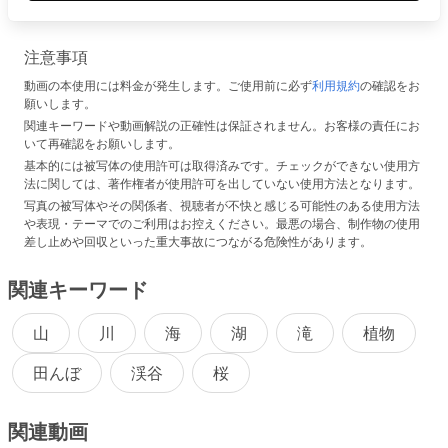
注意事項
動画の本使用には料金が発生します。ご使用前に必ず
利用規約
の確認をお
願いします。
関連キーワードや動画解説の正確性は保証されません。お客様の責任にお
いて再確認をお願いします。
基本的には被写体の使用許可は取得済みです。チェックができない使用方
法に関しては、著作権者が使用許可を出していない使用方法となります。
写真の被写体やその関係者、視聴者が不快と感じる可能性のある使用方法
や表現・テーマでのご利用はお控えください。最悪の場合、制作物の使用
差し止めや回収といった重大事故につながる危険性があります。
関連キーワード
山
川
海
湖
滝
植物
田んぼ
渓谷
桜
関連動画