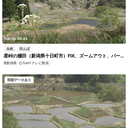
Full HD 00:43
自然
田んぼ
星峠の棚田（新潟県十日町市）FIX、ズームアウト、パーン
新潟県
TeNYテレビ新潟
視聴データあり