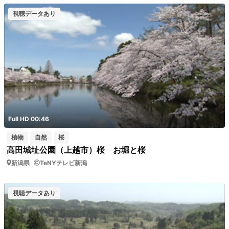
視聴データあり
Full HD 00:46
植物
自然
桜
高田城址公園（上越市）桜 お堀と桜
新潟県
TeNYテレビ新潟
視聴データあり