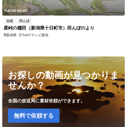
Full HD 00:43
自然
田んぼ
星峠の棚田（新潟県十日町市）田んぼのより
新潟県
TeNYテレビ新潟
お探しの動画が見つかりま
せんか？
全国の放送局に素材依頼ができます。
無料で依頼する