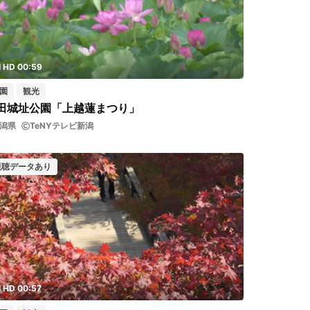
l HD 00:59
園
観光
田城址公園「上越蓮まつり」
潟県
TeNYテレビ新潟
視聴データあり
l HD 00:57