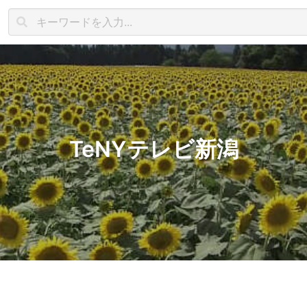
TeNYテレビ新潟