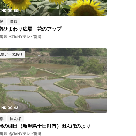
l HD 00:59
物
自然
南ひまわり広場 花のアップ
潟県
TeNYテレビ新潟
視聴データあり
l HD 00:43
然
田んぼ
峠の棚田（新潟県十日町市）田んぼのより
潟県
TeNYテレビ新潟