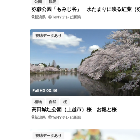
公園
観光
新潟県
TeNYテレビ新潟
視聴データあり
Full HD 00:46
植物
自然
桜
高田城址公園（上越市）桜 お堀と桜
新潟県
TeNYテレビ新潟
視聴データあり