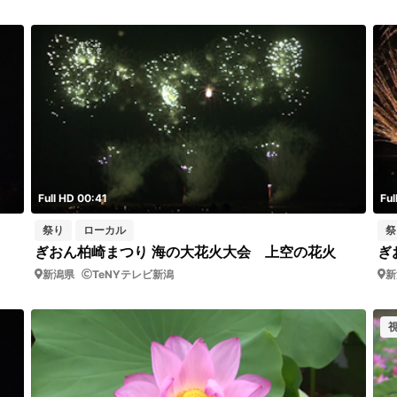
Full HD 00:41
Ful
祭り
ローカル
祭
ぎおん柏崎まつり 海の大花火大会 上空の花火
新潟県
TeNYテレビ新潟
新