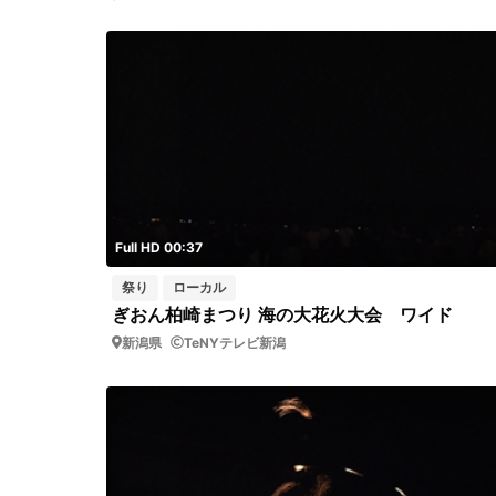
Full HD 00:37
祭り
ローカル
ぎおん柏崎まつり 海の大花火大会 ワイド
新潟県
TeNYテレビ新潟