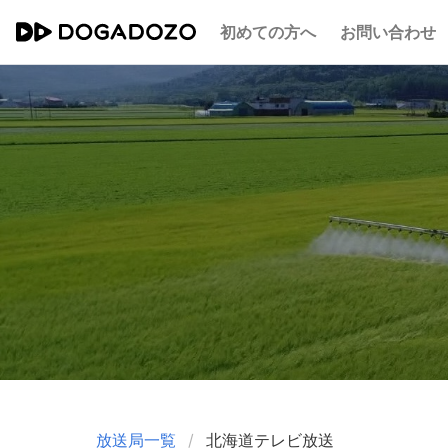
初めての方へ
お問い合わせ
放送局一覧
北海道テレビ放送