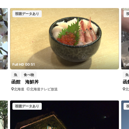
視聴データあり
Full HD 00:51
Ful
魚
食べ物
魚
函館 海鮮丼
函
北海道
北海道テレビ放送
北
視聴データあり