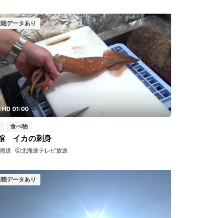
視聴データあり
l HD 01:00
食べ物
館 イカの刺身
海道
北海道テレビ放送
視聴データあり