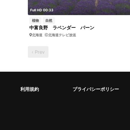
Full HD 00:33
植物
自然
中富良野 ラベンダー パーン
北海道
北海道テレビ放送
‹ Prev
利用規約
プライバシーポリシー