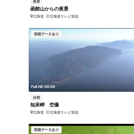
夜景
函館山からの夜景
北海道
北海道テレビ放送
視聴データあり
Full HD 00:59
自然
知床岬 空撮
北海道
北海道テレビ放送
視聴データあり