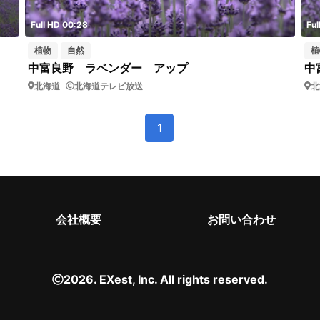
Full HD 00:28
Ful
植物
自然
植
中富良野 ラベンダー アップ
中
北海道
北海道テレビ放送
北
1
会社概要
お問い合わせ
2026. EXest, Inc. All rights reserved.