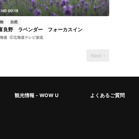
l HD 00:19
物
自然
富良野 ラベンダー フォーカスイン
海道
北海道テレビ放送
Next ›
観光情報 - WOW U
よくあるご質問