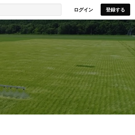
ログイン
登録する