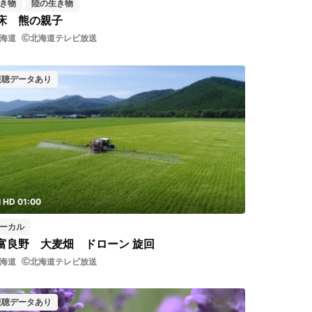
き物
陸の生き物
床 熊の親子
海道
北海道テレビ放送
視聴データあり
l HD 01:00
ーカル
富良野 大麦畑 ドローン 旋回
海道
北海道テレビ放送
視聴データあり