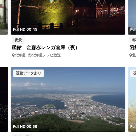
Full HD 00:45
Ful
夜景
都
函館 金森赤レンガ倉庫（夜）
函
北海道
北海道テレビ放送
北
視聴データあり
Full HD 00:59
Ful