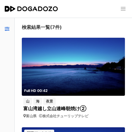
検索結果一覧(7件)
Full HD 00:42
山
海
夜景
富山湾越し立山連峰朝焼け②
富山県
株式会社チューリップテレビ