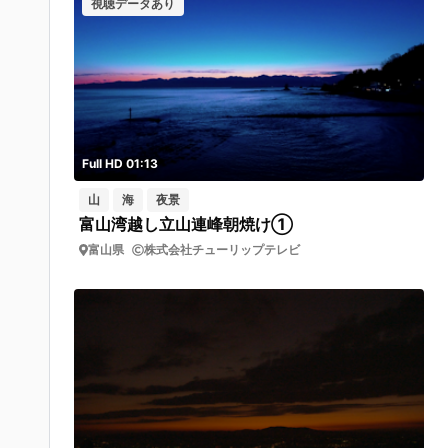
視聴データあり
Full HD 01:13
山
海
夜景
富山湾越し立山連峰朝焼け①
富山県
株式会社チューリップテレビ