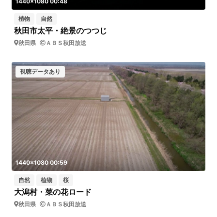
1440x1080 00:48
植物
自然
秋田市太平・絶景のつつじ
秋田県
ＡＢＳ秋田放送
視聴データあり
1440x1080 00:59
自然
植物
桜
大潟村・菜の花ロード
秋田県
ＡＢＳ秋田放送