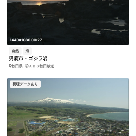
1440x1080 00:27
自然
海
男鹿市・ゴジラ岩
秋田県
ＡＢＳ秋田放送
視聴データあり