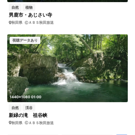
自然
植物
男鹿市・あじさい寺
秋田県
ＡＢＳ秋田放送
視聴データあり
1440x1080 01:00
自然
渓谷
新緑の滝 祖谷峡
秋田県
ＡＢＳ秋田放送