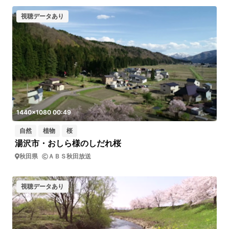
視聴データあり
1440x1080 00:49
自然
植物
桜
湯沢市・おしら様のしだれ桜
秋田県
ＡＢＳ秋田放送
視聴データあり