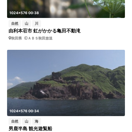
1024x576 00:38
自然
山
川
由利本荘市 虹がかかる亀田不動滝
秋田県
ＡＢＳ秋田放送
1024x576 00:34
自然
山
海
男鹿半島 観光遊覧船