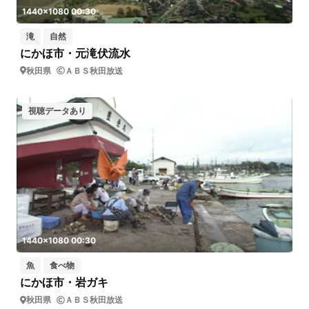
1440x1080 00:30
滝
自然
にかほ市・元滝伏流水
秋田県
ＡＢＳ秋田放送
視聴データあり
1440x1080 00:30
魚
食べ物
にかほ市・岩ガキ
秋田県
ＡＢＳ秋田放送