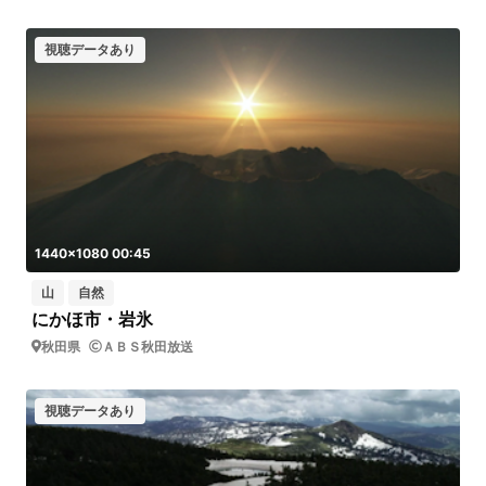
視聴データあり
1440x1080 00:45
山
自然
にかほ市・岩氷
秋田県
ＡＢＳ秋田放送
視聴データあり