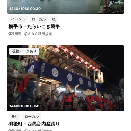
1440x1080 00:30
イベント
ローカル
桜
横手市・たらいこぎ競争
秋田県
ＡＢＳ秋田放送
視聴データあり
1440x1080 00:49
祭り
ローカル
羽後町・西馬音内盆踊り