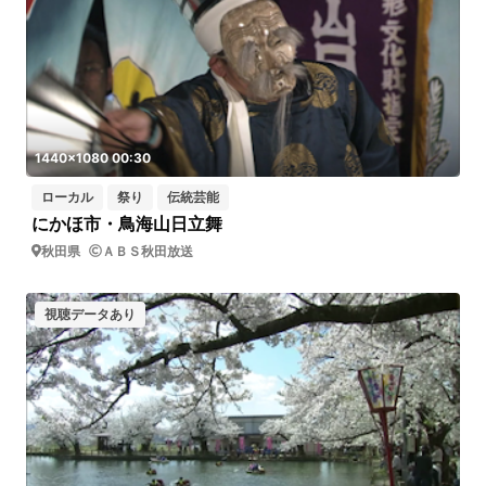
1440x1080 00:30
ローカル
祭り
伝統芸能
にかほ市・鳥海山日立舞
秋田県
ＡＢＳ秋田放送
視聴データあり