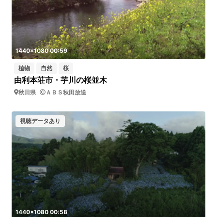
1440x1080 00:59
植物
自然
桜
由利本荘市・芋川の桜並木
秋田県
ＡＢＳ秋田放送
視聴データあり
1440x1080 00:58