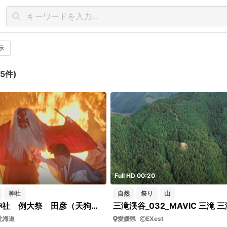
示
5件)
Full HD 00:20
神社
自然
祭り
山
古平町 琴平神社 例大祭 田彦（天狗）の火渡り
北海道
愛媛県
EXest