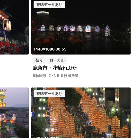
視聴データあり
1440x1080 00:55
祭り
ローカル
鹿角市・花輪ねぷた
秋田県
ＡＢＳ秋田放送
視聴データあり