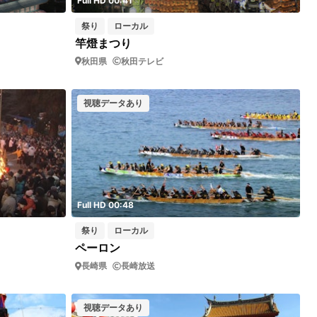
Full HD 00:41
祭り
ローカル
竿燈まつり
秋田県
秋田テレビ
視聴データあり
Full HD 00:48
祭り
ローカル
ペーロン
長崎県
長崎放送
視聴データあり