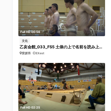
Full HD 00:56
文化
乙亥会館_033_FS5 土俵の上で名前を読み上げる男性
愛媛県
EXest
Full HD 02:25