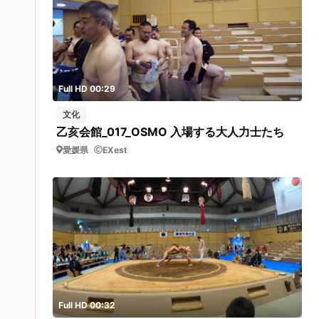
Full HD 00:29
文化
乙亥会館_017_OSMO 入場する大人力士たち
愛媛県
EXest
Full HD 00:32