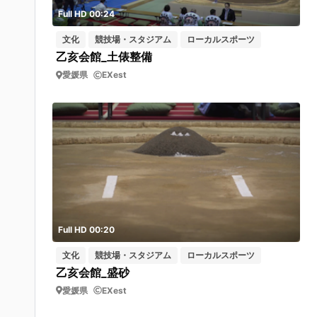
Full HD 00:24
文化
競技場・スタジアム
ローカルスポーツ
乙亥会館_土俵整備
愛媛県
EXest
Full HD 00:20
文化
競技場・スタジアム
ローカルスポーツ
乙亥会館_盛砂
愛媛県
EXest