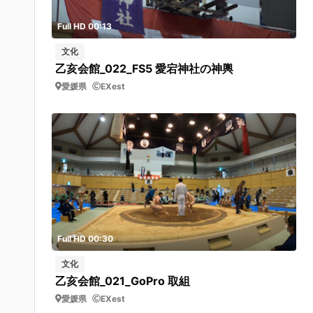
Full HD 00:13
文化
乙亥会館_022_FS5 愛宕神社の神輿
愛媛県
EXest
Full HD 00:30
文化
乙亥会館_021_GoPro 取組
愛媛県
EXest