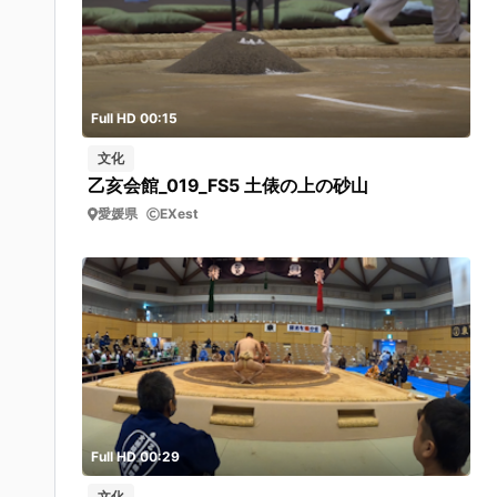
Full HD 00:15
文化
乙亥会館_019_FS5 土俵の上の砂山
愛媛県
EXest
Full HD 00:29
文化