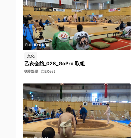
Full HD 01:06
文化
乙亥会館_028_GoPro 取組
愛媛県
EXest