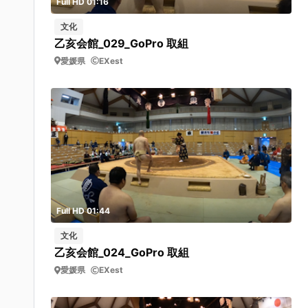
Full HD 01:16
文化
乙亥会館_029_GoPro 取組
愛媛県
EXest
Full HD 01:44
文化
乙亥会館_024_GoPro 取組
愛媛県
EXest