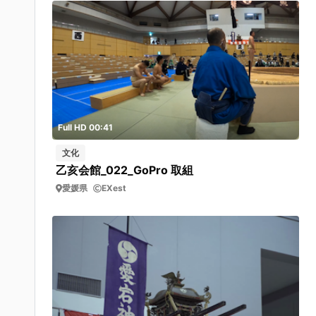
Full HD 00:41
文化
乙亥会館_022_GoPro 取組
愛媛県
EXest