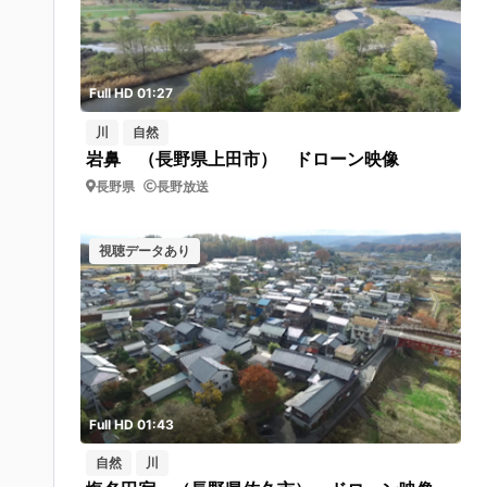
Full HD 01:27
川
自然
岩鼻 （長野県上田市） ドローン映像
長野県
長野放送
視聴データあり
Full HD 01:43
自然
川