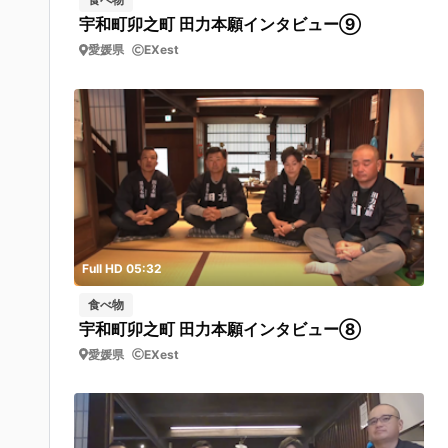
宇和町卯之町 田力本願インタビュー⑨
愛媛県
EXest
Full HD 05:32
食べ物
宇和町卯之町 田力本願インタビュー⑧
愛媛県
EXest