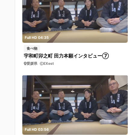
Full HD 04:35
食べ物
宇和町卯之町 田力本願インタビュー⑦
愛媛県
EXest
Full HD 03:56