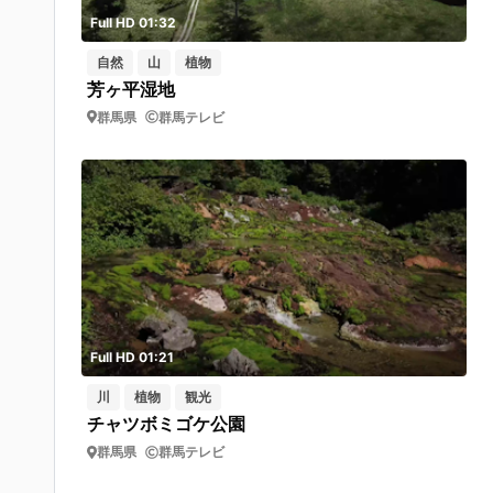
Full HD 01:32
自然
山
植物
芳ヶ平湿地
群馬県
群馬テレビ
Full HD 01:21
川
植物
観光
チャツボミゴケ公園
群馬県
群馬テレビ