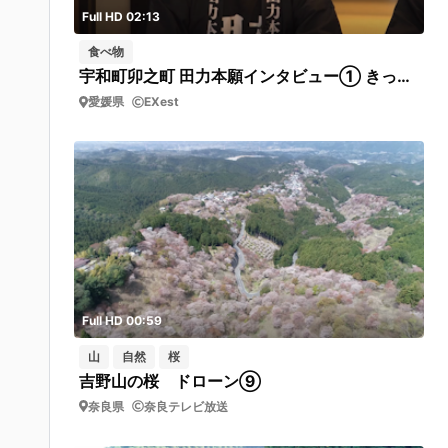
Full HD 02:13
食べ物
宇和町卯之町 田力本願インタビュー① きっかけ
愛媛県
EXest
Full HD 00:59
山
自然
桜
吉野山の桜 ドローン⑨
奈良県
奈良テレビ放送