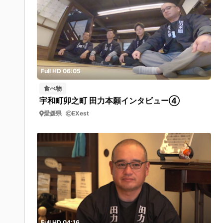
Full HD 06:05
食べ物
宇和町卯之町 田力本願インタビュー④
愛媛県
EXest
Full HD 04:16