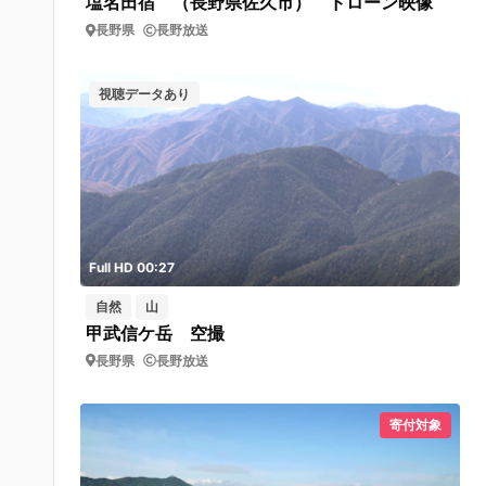
塩名田宿 （長野県佐久市） ドローン映像
長野県
長野放送
視聴データあり
Full HD 00:27
自然
山
甲武信ケ岳 空撮
長野県
長野放送
寄付対象