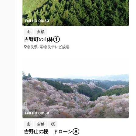
Full HD 00:53
山
自然
吉野町の山林①
奈良県
奈良テレビ放送
Full HD 00:58
山
自然
桜
吉野山の桜 ドローン⑧