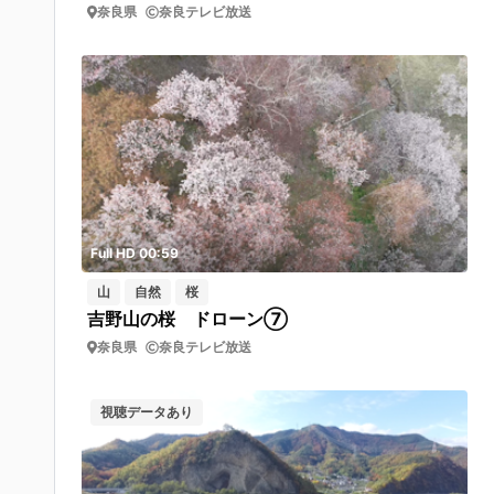
奈良県
奈良テレビ放送
Full HD 00:59
山
自然
桜
吉野山の桜 ドローン⑦
奈良県
奈良テレビ放送
視聴データあり