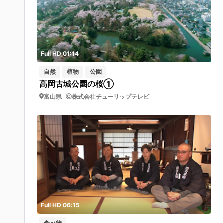
Full HD 01:14
自然
植物
公園
高岡古城公園の桜①
富山県
株式会社チューリップテレビ
Full HD 06:15
食べ物