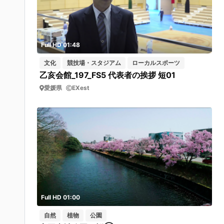
Full HD 01:48
文化
競技場・スタジアム
ローカルスポーツ
乙亥会館_197_FS5 代表者の挨拶 短01
愛媛県
EXest
Full HD 01:00
自然
植物
公園