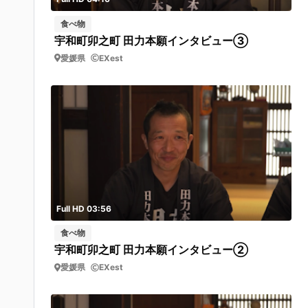
食べ物
宇和町卯之町 田力本願インタビュー③
愛媛県
EXest
Full HD 03:56
食べ物
宇和町卯之町 田力本願インタビュー②
愛媛県
EXest