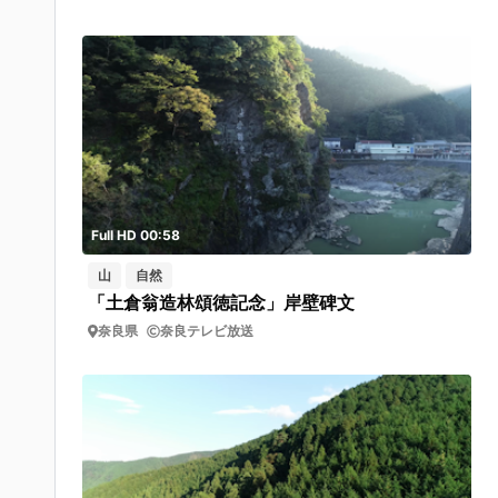
Full HD 00:58
山
自然
「土倉翁造林頌徳記念」岸壁碑文
奈良県
奈良テレビ放送