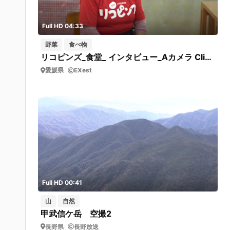
Full HD 04:33
野菜
食べ物
リコピンズ_食堂_ インタビュー_Aカメラ Clip0169 宮本さんインタビュー
愛媛県
EXest
Full HD 00:41
山
自然
甲武信ケ岳 空撮2
長野県
長野放送