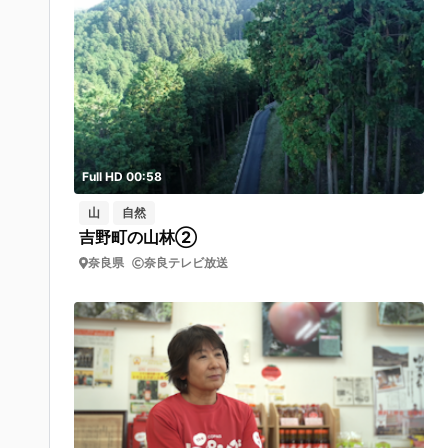
Full HD 00:58
山
自然
吉野町の山林②
奈良県
奈良テレビ放送