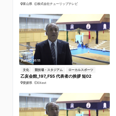
富山県
株式会社チューリップテレビ
Full HD 01:11
文化
競技場・スタジアム
ローカルスポーツ
乙亥会館_197_FS5 代表者の挨拶 短02
愛媛県
EXest