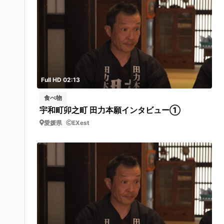
Full HD 02:13
食べ物
宇和町卯之町 田力本願インタビュー①
愛媛県
EXest