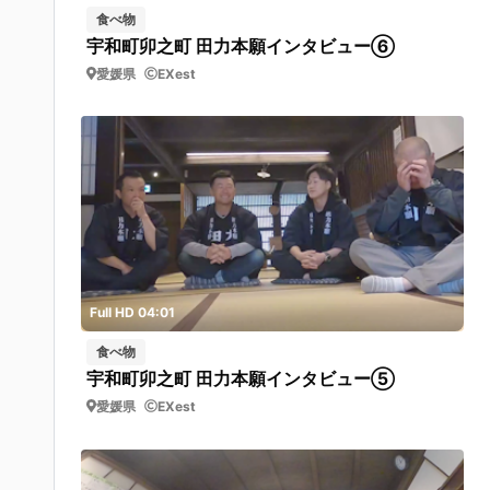
食べ物
宇和町卯之町 田力本願インタビュー⑥
愛媛県
EXest
Full HD 04:01
食べ物
宇和町卯之町 田力本願インタビュー⑤
愛媛県
EXest