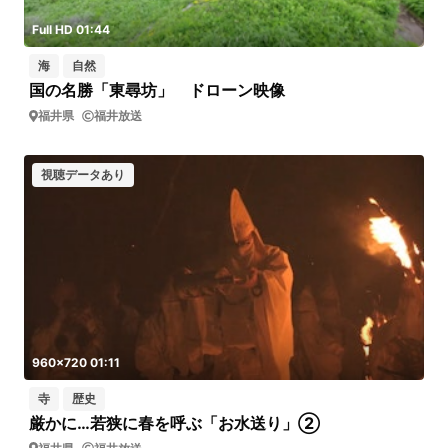
Full HD 01:44
海
自然
国の名勝「東尋坊」 ドローン映像
福井県
福井放送
視聴データあり
960x720 01:11
寺
歴史
厳かに…若狭に春を呼ぶ「お水送り」②