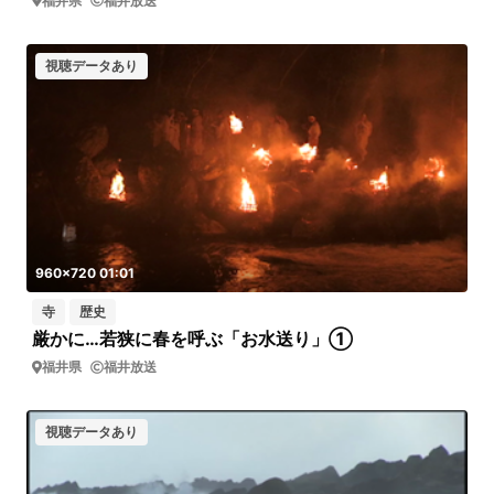
福井県
福井放送
視聴データあり
960x720 01:01
寺
歴史
厳かに…若狭に春を呼ぶ「お水送り」①
福井県
福井放送
視聴データあり