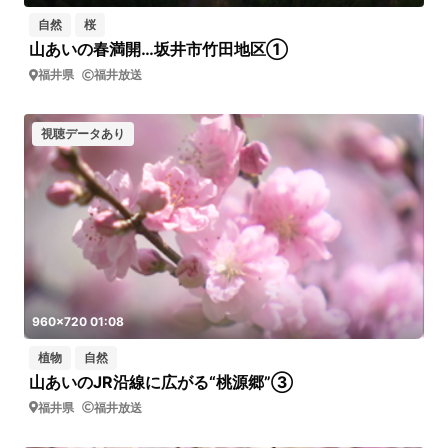
自然
桜
山あいの春満開…坂井市竹田地区①
福井県
福井放送
視聴データあり
960x720 01:08
植物
自然
山あいのJR沿線に広がる“桃源郷”③
福井県
福井放送