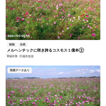
960x720 00:55
植物
自然
メルヘンチックに咲き誇るコスモス１億本②
福井県
福井放送
視聴データあり