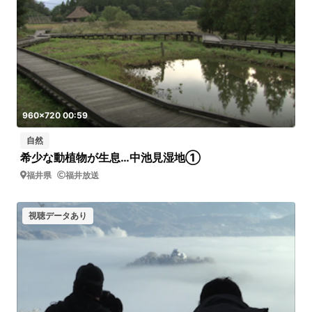
960x720 00:59
自然
希少な動植物が生息…中池見湿地①
福井県
福井放送
視聴データあり