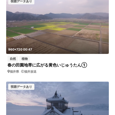
視聴データあり
960x720 00:47
自然
植物
春の田園地帯に広がる黄色いじゅうたん①
福井県
福井放送
視聴データあり