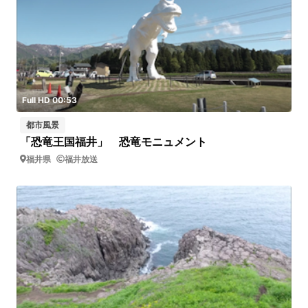
Full HD 00:53
都市風景
「恐竜王国福井」 恐竜モニュメント
福井県
福井放送