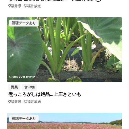
福井県
福井放送
視聴データあり
960x720 01:12
野菜
食べ物
煮っころがしは絶品…上庄さといも
福井県
福井放送
視聴データあり